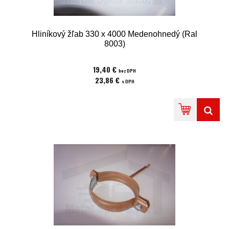
Hliníkový žľab 330 x 4000 Medenohnedý (Ral
8003)
19,40 €
bez DPH
23,86 €
s DPH