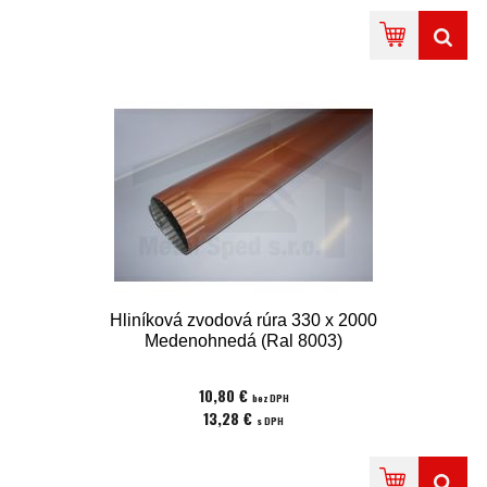
Hliníková zvodová rúra 330 x 2000
Medenohnedá (Ral 8003)
10,80 €
bez DPH
13,28 €
s DPH