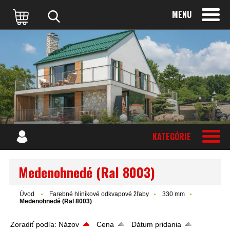
MENU
KATEGÓRIE
Medenohnedé (Ral 8003)
Úvod
Farebné hliníkové odkvapové žľaby
330 mm
Medenohnedé (Ral 8003)
Zoradiť podľa:
Názov
Cena
Dátum pridania