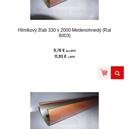
Hliníkový žľab 330 x 2000 Medenohnedý (Ral
8003)
9,70 €
bez DPH
11,93 €
s DPH