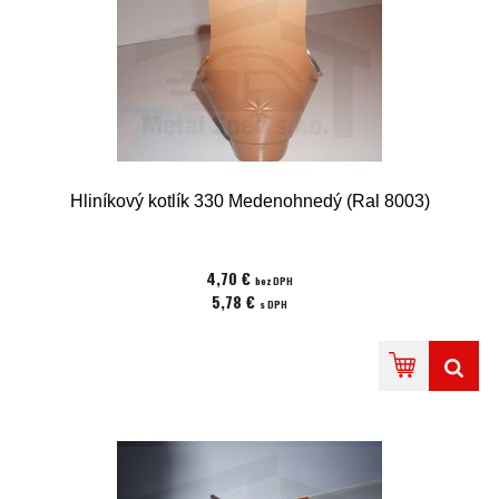
Hliníkový kotlík 330 Medenohnedý (Ral 8003)
4,70 €
bez DPH
5,78 €
s DPH