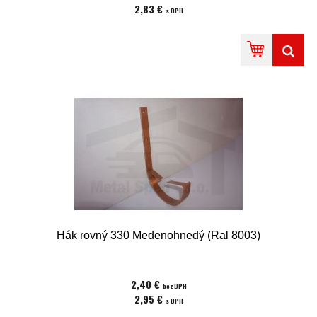
2,83 €
s DPH
Hák rovný 330 Medenohnedý (Ral 8003)
2,40 €
bez DPH
2,95 €
s DPH