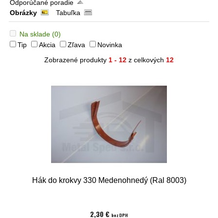
Odporúčané poradie
Obrázky
Tabuľka
Na sklade
(0)
Tip
Akcia
Zľava
Novinka
Zobrazené produkty
1 - 12
z celkových
12
Hák do krokvy 330 Medenohnedý (Ral 8003)
2,30 €
bez DPH