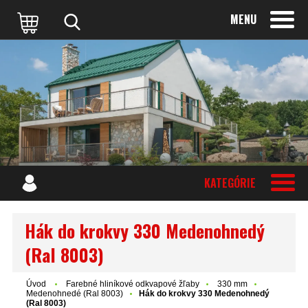
MENU
KATEGÓRIE
Hák do krokvy 330 Medenohnedý
(Ral 8003)
Úvod
Farebné hliníkové odkvapové žľaby
330 mm
Medenohnedé (Ral 8003)
Hák do krokvy 330 Medenohnedý
(Ral 8003)