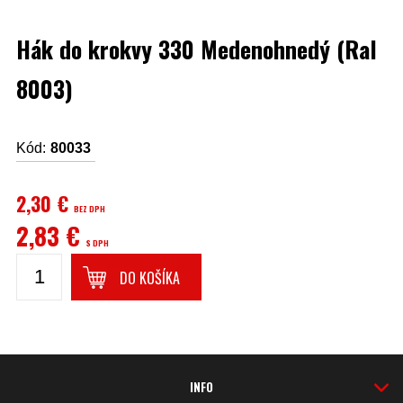
Hák do krokvy 330 Medenohnedý (Ral
8003)
Kód:
80033
2,30 €
BEZ DPH
2,83 €
S DPH
DO KOŠÍKA
INFO