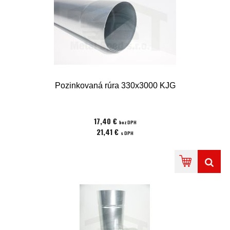
Pozinkovaná rúra 330x3000 KJG
17,40 €
bez DPH
21,41 €
s DPH