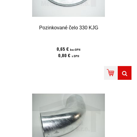
Pozinkované čelo 330 KJG
0,65 €
bez DPH
0,80 €
s DPH