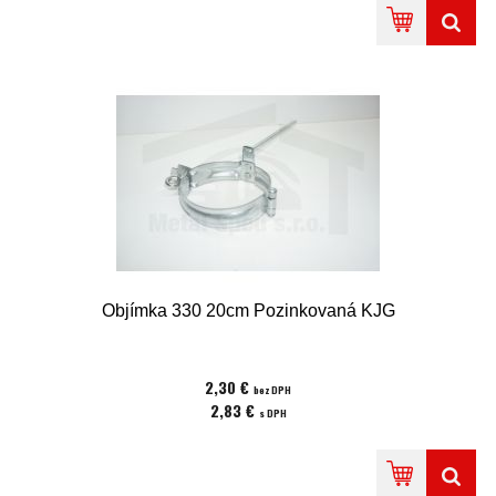
Objímka 330 20cm Pozinkovaná KJG
2,30 €
bez DPH
2,83 €
s DPH