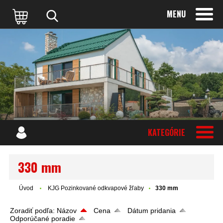
MENU
KATEGÓRIE
330 mm
Úvod
KJG Pozinkované odkvapové žľaby
330 mm
Zoradiť podľa:
Názov
Cena
Dátum pridania
Odporúčané poradie