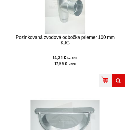
Pozinkovaná zvodová odbočka priemer 100 mm
KJG
14,30 €
bez DPH
17,59 €
s DPH