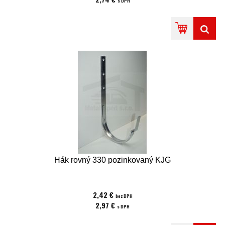
s DPH
Hák rovný 330 pozinkovaný KJG
2,42 €
bez DPH
2,97 €
s DPH