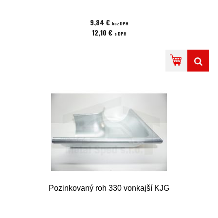
9,84 €
bez DPH
12,10 €
s DPH
Pozinkovaný roh 330 vonkajší KJG