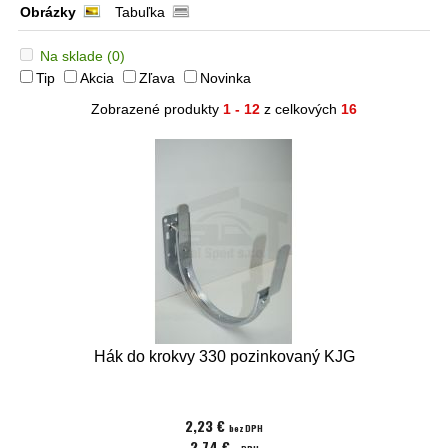
Obrázky
Tabuľka
Na sklade
(0)
Tip
Akcia
Zľava
Novinka
Zobrazené produkty
1 - 12
z celkových
16
Hák do krokvy 330 pozinkovaný KJG
2,23 €
bez DPH
2,74 €