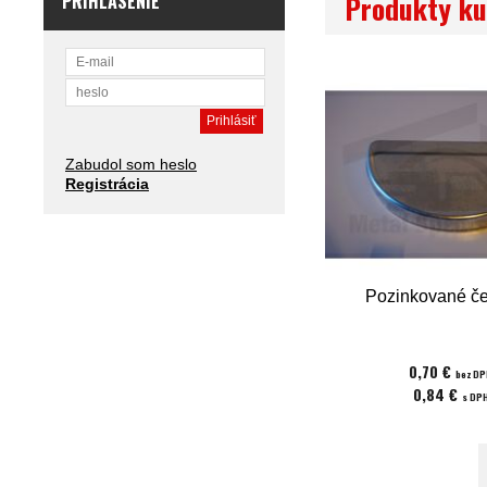
Produkty ku
PRIHLÁSENIE
Zabudol som heslo
Registrácia
Pozinkované če
0,70 €
bez D
0,84 €
s DP