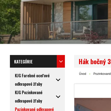
Hák bočný 3
KATEGÓRIE
Úvod
Pozinkované
KJG Farebné oceľové
odkvapové žľaby
KJG Pozinkované
odkvapové žľaby
Pozinkované odkvapové