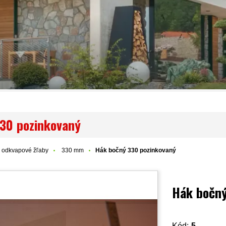
30 pozinkovaný
 odkvapové žľaby
330 mm
Hák bočný 330 pozinkovaný
Hák bočný
Kód:
5