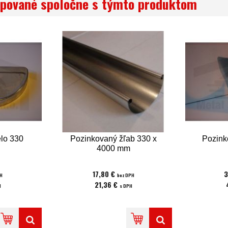
pované spoločne s týmto produktom
lo 330
Pozinkovaný žľab 330 x
Pozink
4000 mm
17,80 €
3
PH
bez DPH
21,36 €
H
s DPH