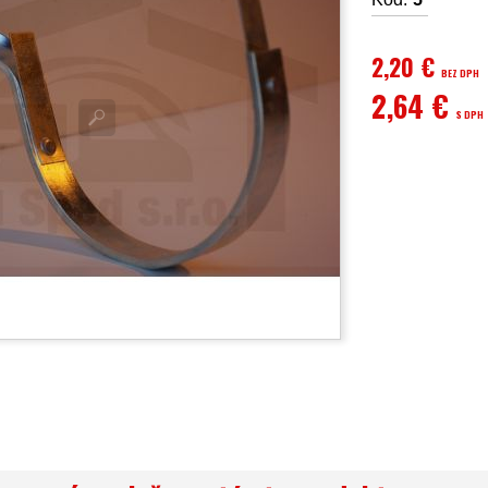
2,20 €
BEZ DPH
2,64 €
S DPH