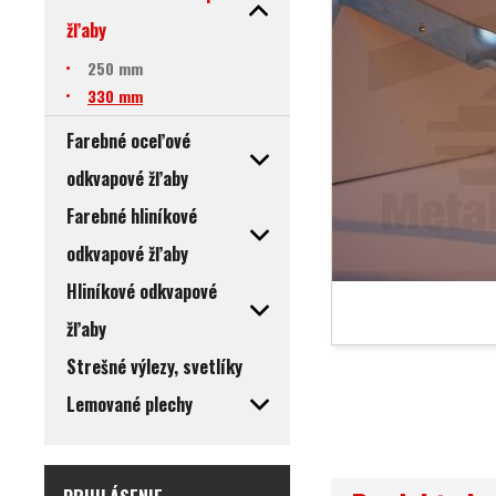
žľaby
250 mm
330 mm
Farebné oceľové
odkvapové žľaby
Farebné hliníkové
odkvapové žľaby
Hliníkové odkvapové
žľaby
Strešné výlezy, svetlíky
Lemované plechy