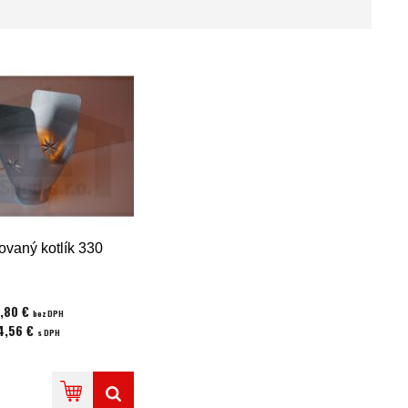
ovaný kotlík 330
,80 €
bez DPH
4,56 €
s DPH