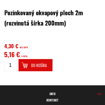
Pozinkovaný okvapový plech 2m
(rozvinutá šírka 200mm)
4,30 €
BEZ DPH
5,16 €
S DPH
DO KOŠÍKA
INFO
KONTAKT