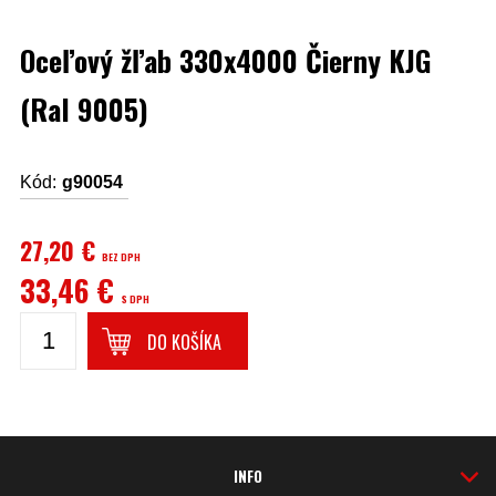
Oceľový žľab 330x4000 Čierny KJG
(Ral 9005)
Kód:
g90054
27,20 €
BEZ DPH
33,46 €
S DPH
DO KOŠÍKA
INFO