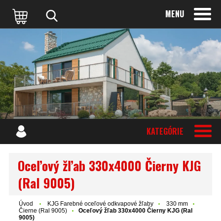
MENU
KATEGÓRIE
Oceľový žľab 330x4000 Čierny KJG
(Ral 9005)
Úvod
KJG Farebné oceľové odkvapové žľaby
330 mm
Čierne (Ral 9005)
Oceľový žľab 330x4000 Čierny KJG (Ral
9005)